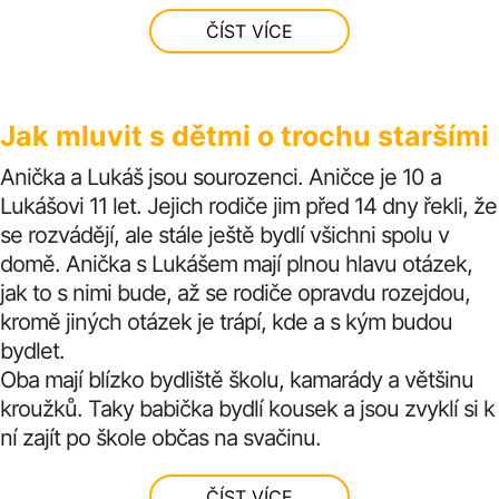
ČÍST VÍCE
Jak mluvit s dětmi o trochu staršími
Anička a Lukáš jsou sourozenci. Aničce je 10 a
Lukášovi 11 let. Jejich rodiče jim před 14 dny řekli, že
se rozvádějí, ale stále ještě bydlí všichni spolu v
domě. Anička s Lukášem mají plnou hlavu otázek,
jak to s nimi bude, až se rodiče opravdu rozejdou,
kromě jiných otázek je trápí, kde a s kým budou
bydlet.
Oba mají blízko bydliště školu, kamarády a většinu
kroužků. Taky babička bydlí kousek a jsou zvyklí si k
ní zajít po škole občas na svačinu.
ČÍST VÍCE